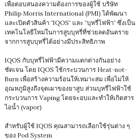
เพื่อตอบสนองความต้องการของผู้ใช้ บริษัท
Philip Morris International (PMI) ได้พัฒนา
และเปิดตัวสินค้า "IQOS" และ "บุหรี่ไฟฟ้า" ซึ่งเป็น
เทคโนโลยีใหม่ในการสูบบุหรี่ที่ช่วยลดอันตราย
จากการสูบบุหรี่ได้อย่างมีประสิทธิภาพ
IQOS กับบุหรี่ไฟฟ้ามีความแตกต่างกันอย่าง
ชัดเจน โดย IQOS ใช้กระบวนการ Heat-not-
Burn เพื่อสร้างความร้อนให้เหมาะสม เพื่อไม่ให้
อุณหภูมิสูงถึงจุดเผาของยาสูบ ส่วนบุหรี่ไฟฟ้าใช้
กระบวนการ Vaping โดยจะอบและทำให้เกิดสาร
ไอน้ำ (vapor)
สำหรับผู้ใช้ IQOS คุณสามารถเลือกใช้รุ่นต่าง ๆ
ของ Pod System