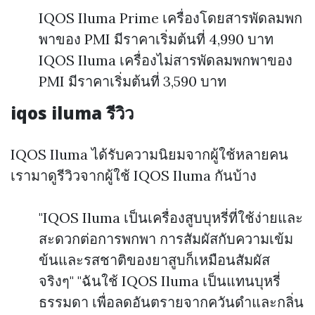
IQOS Iluma Prime เครื่องโดยสารพัดลมพก
พาของ PMI มีราคาเริ่มต้นที่ 4,990 บาท
IQOS Iluma เครื่องไม่สารพัดลมพกพาของ
PMI มีราคาเริ่มต้นที่ 3,590 บาท
iqos iluma รีวิว
IQOS Iluma ได้รับความนิยมจากผู้ใช้หลายคน
เรามาดูรีวิวจากผู้ใช้ IQOS Iluma กันบ้าง
"IQOS Iluma เป็นเครื่องสูบบุหรี่ที่ใช้ง่ายและ
สะดวกต่อการพกพา การสัมผัสกับความเข้ม
ข้นและรสชาติของยาสูบก็เหมือนสัมผัส
จริงๆ" "ฉันใช้ IQOS Iluma เป็นแทนบุหรี่
ธรรมดา เพื่อลดอันตรายจากควันดำและกลิ่น