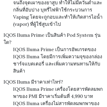
จนถึงจุดเผาของยาสูบ ทำให้ไม่มีควันดำและ
กลิ่นที่อับปาง บุหรี่ไฟฟ้าใช้กระบวนการ
Vaping โดยจะถูกอบและทำให้เกิดสารไอน้ำ
(vapor) ที่ผู้ใช้สูบเข้าไป
IQOS Iluma Prime เป็นสินค้า Pod System รุ่น
ใด?
IQOS Iluma Prime เป็นการอัพเกรดของ
IQOS Iluma โดยมีการเพิ่มความจุของกล่อง
ชาร์จแบตเตอรี่ และเพิ่มความทนทานให้กับ
สินค้า
IQOS Iluma มีราคาเท่าไหร่?
IQOS Iluma Prime เครื่องโดยสารพัดลมพก
พาของ PMI มีราคาเริ่มต้นที่ 4,990 บาท
IQOS Iluma เครื่องไม่สารพัดลมพกพาของ