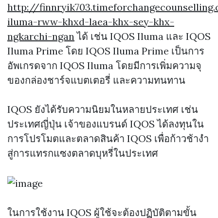
http://finnryik703.timeforchangecounselling
iluma-rww-khxd-laea-khx-sey-khx-
ngkarchi-ngan
ได้ เช่น IQOS Iluma และ IQOS
Iluma Prime โดย IQOS Iluma Prime เป็นการ
อัพเกรดจาก IQOS Iluma โดยมีการเพิ่มความจุ
ของกล่องชาร์จแบตเตอรี่ และความทนทาน
IQOS ยังได้รับความนิยมในหลายประเทศ เช่น
ประเทศญี่ปุ่น เจ้าของแบรนด์ IQOS ได้ลงทุนใน
การโปรโมตและตลาดสินค้า IQOS เพื่อก้าวช้างำ
สู่การแทรกแซงตลาดบุหรี่ในประเทศ
ในการใช้งาน IQOS ผู้ใช้จะต้องปฏิบัติตามขั้น